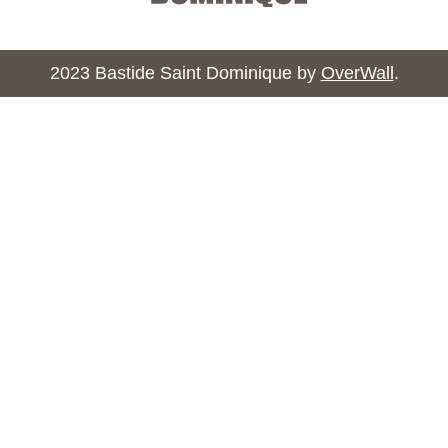
2023 Bastide Saint Dominique by
OverWall
.